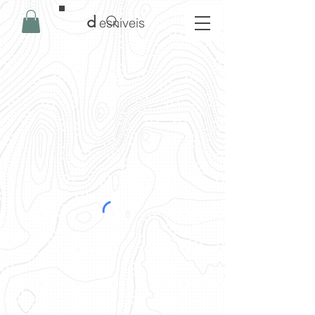
d
esniveis