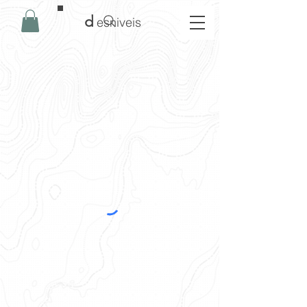
d
esniveis