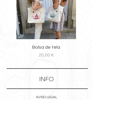
Bolsa de tela
Precio
20,00 €
INFO
AVISO LEGAL
POLÍTICA DE PRIVACIDAD
POLÍTICA DE COOKIES
ENVÍOS Y DEVOLUCIONES