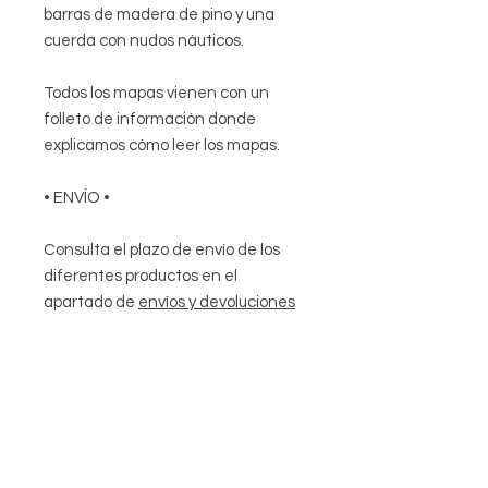
barras de madera de pino y una
cuerda con nudos náuticos.
Todos los mapas vienen con un
folleto de información donde
explicamos cómo leer los mapas.
• ENVÍO
•
Consulta el plazo de envío de los
diferentes productos en el
apartado de
envíos y devoluciones
de esta página web.
Envío nacional: 6 € dentro de
península.
Escríbanos para obtener más
información sobre Envíos fuera de
la península.