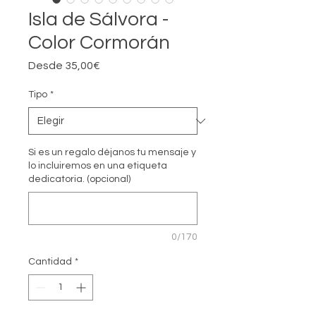
Isla de Sálvora -
Color Cormorán
Precio
Desde
35,00€
de
oferta
Tipo
*
Si es un regalo déjanos tu mensaje y
lo incluiremos en una etiqueta
dedicatoria. (opcional)
0/170
Cantidad
*